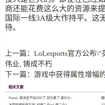
商还能花费这么大的资源来
国际一线3A级大作持平。这
待。
上一篇：
LoLesports官方公
伟业, 铸成不朽
下一篇：
游戏中获得属性增幅
相关文章
Peanut: 我决定不玩DNF了 因为累了 疲れた~
媒
冰雪骷髅传奇手游: 经典二合一! 哪二个?
三