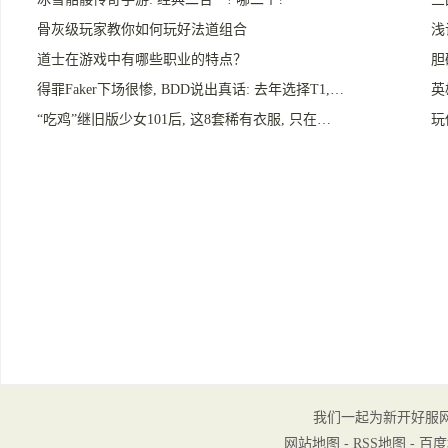
骨灰级玩家教你如何玩好法道组合
浅
道士在游戏中有哪些职业的特点？
胆
得罪Faker下场很惨, BDD说出真话: 去年选择T1,…
英
“吃鸡”继旧版少女101后, 这8套稀有衣服, 只在…
玩
我们一起为新开好服
网站地图
-
RSS地图
-
百度