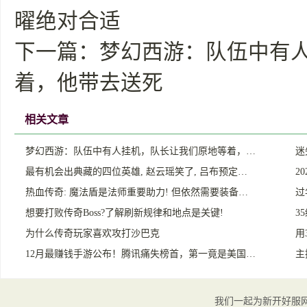
曜绝对合适
下一篇：
梦幻西游：队伍中有
着，他带去送死
相关文章
梦幻西游：队伍中有人挂机，队长让我们原地等着，…
迷
最有机会出典藏的四位英雄, 赵云瑶笑了, 吕布预定…
2
热血传奇: 魔法盾是法师重要助力! 但依然需要装备…
过
想要打败传奇Boss?了解刷新规律和地点是关键!
3
为什么传奇玩家喜欢攻打沙巴克
用
12月最赚钱手游公布！腾讯痛失榜首，第一竟是美国…
主
我们一起为新开好服