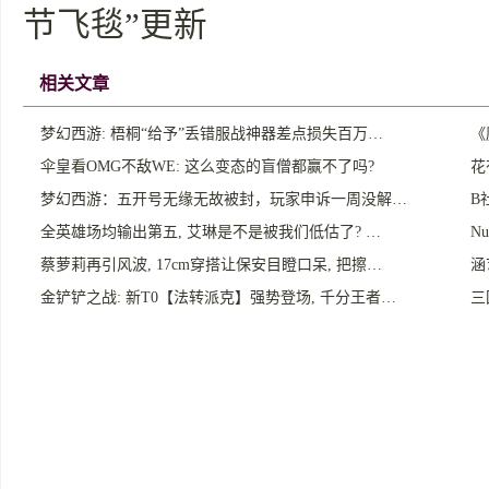
节飞毯”更新
相关文章
梦幻西游: 梧桐“给予”丢错服战神器差点损失百万…
《
伞皇看OMG不敌WE: 这么变态的盲僧都赢不了吗?
花
梦幻西游：五开号无缘无故被封，玩家申诉一周没解…
B
全英雄场均输出第五, 艾琳是不是被我们低估了? …
N
蔡萝莉再引风波, 17cm穿搭让保安目瞪口呆, 把擦…
涵
金铲铲之战: 新T0【法转派克】强势登场, 千分王者…
三