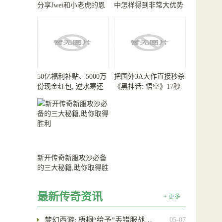
分享Jwei和小老虎的恩
中怎样得到非常大优势
怨情仇
50亿福利补贴、5000万
把国外3A大作直接秒杀
份现金红包, 逆水寒还
《黑神话: 悟空》17秒
真把财神爷给请来了
战斗测帧率高达155000
新开传奇新服攻沙必备
的三大秘籍,助你取得胜
利
最新传奇资讯
+ 更多
梦幻西游: 梧桐“给予”丢错服战…
05-07