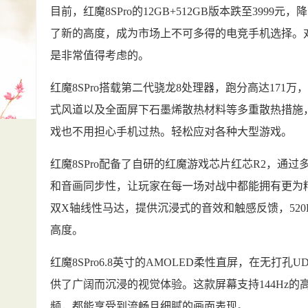
目前，红魔8SPro的12GB+512GB版本跌至3999
了新的高度，成为市场上不可多得的电竞手机选择。对
是非常值得考虑的。
红魔8SPro搭载第二代骁龙8处理器，跑分高达171
式风道以及全面屏下石墨烯散热材料等多重散热措施，
戏也不用担心手机过热。轻松应对各种大型游戏。
红魔8SPro配备了自研的红魔游戏芯片红芯R2，通
和音画同步性，让玩家在每一场对战中都能拥有更为
双X轴线性马达，提供沉浸式的音效和触感反馈，520
高度。
红魔8SPro6.8英寸的AMOLED柔性直屏，在无打孔
供了广阔而沉浸的视觉体验。这款屏幕支持144Hz的
频，都能享受到流畅且细腻的画面表现。