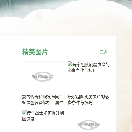
精美图片
+ 更多
复古传奇私服发布网：
玩家组队刷魔虫窟的必
蜘蛛盔装备解析，属性
备条件与技巧
强大又稀有！