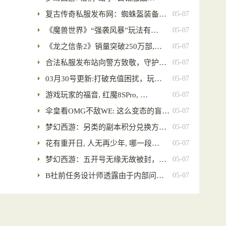
复古传奇私服发布网：蜘蛛盔装备…
05-07
《魔兽世界》“强袭风暴”玩法有…
05-07
《龙之信条2》销量突破250万部,…
05-07
合法私服发布站向警方致敬，守护…
05-07
03月30号更新:打破充值困扰，玩…
05-07
游戏玩家的福音, 红魔8SPro, …
05-07
伞皇看OMG不敌WE: 这么变态的盲…
05-07
梦幻西游：另类的副本积分兑换方…
05-07
花有重开日, 人无再少年, 哪一段…
05-07
梦幻西游：五开号无缘无故被封，…
05-07
B社前任务设计师透露由于内部问…
05-07