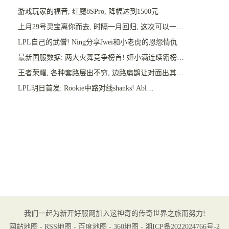
游戏玩家的福音, 红魔8SPro, 降幅达到1500元
上月29号灵宝离你而去, 时隔一月回归, 这次可以一…
LPL自己的武僧! Ning分享Jwei和小老虎的恩怨情仇
最新国服数据: 两大火舞竞争榜首! 姬小满连续霸榜…
王者荣耀, 各种套路层出不穷, 边路扁鹊让对面出其…
LPL明日首发: Rookie中路对线shanks! Abl…
我们一起为新开好服网加入这神奇的传奇世界之旅而努力!
网站地图
-
RSS地图
-
百度地图
-
360地图
-
湘ICP备2022024766号-2