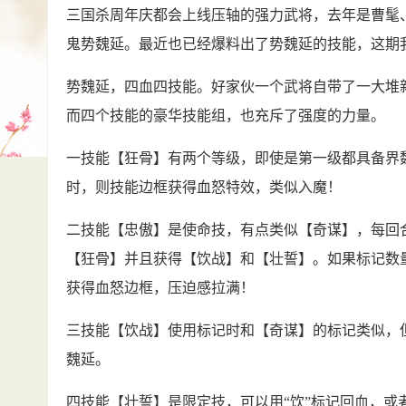
三国杀周年庆都会上线压轴的强力武将，去年是曹髦
鬼势魏延。最近也已经爆料出了势魏延的技能，这期
势魏延，四血四技能。好家伙一个武将自带了一大堆
而四个技能的豪华技能组，也充斥了强度的力量。
一技能【狂骨】有两个等级，即使是第一级都具备界
时，则技能边框获得血怒特效，类似入魔！
二技能【忠傲】是使命技，有点类似【奇谋】，每回合
【狂骨】并且获得【饮战】和【壮誓】。如果标记数
获得血怒边框，压迫感拉满！
三技能【饮战】使用标记时和【奇谋】的标记类似，
魏延。
四技能【壮誓】是限定技，可以用“饮”标记回血，或