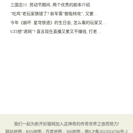
三国志11: 劳动节期间, 两个优秀的剧本介绍
“吃鸡”老玩家猜错了? 新军需“御兔特攻”, 又要…
今年《崩坏: 星穹铁道》的生日会, 怎么看的玩家又…
UZI想“退网”? 直言现在直播又累又不赚钱, 打老…
我们一起为新开好服网加入这神奇的传奇世界之旅而努力!
网站地图
-
RSS地图
-
百度地图
-
360地图
-
湘ICP备2022024766号-2