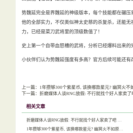
势魏延完全是界魏延的神级版本，每个技能都在碾压
他的全部实力，不仅类似神太史慈的杀复杀，还能无
力，已经是菜刀武将里的顶级数值了！
史上第一个自带血怒槽的武将，分析已经爆料出来的
小伙伴们认为势魏延强度有多高？官方后续可能还有
上一篇：
1年攒够300个紫星币, 该换哪款星元? 幽冥火不
下一篇：
折磨媒体人谈RNG放假: 不行就找个好人家卖了
相关文章
折磨媒体人谈RNG放假: 不行就找个好人家卖了吧 …
1年攒够300个紫星币, 该换哪款星元? 幽冥火不如原…