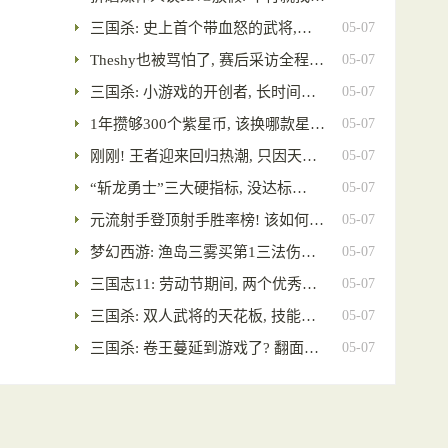
三国杀: 史上首个带血怒的武将,…
05-07
Theshy也被骂怕了, 赛后采访全程…
05-07
三国杀: 小游戏的开创者, 长时间…
05-07
1年攒够300个紫星币, 该换哪款星…
05-07
刚刚! 王者迎来回归热潮, 只因天…
05-07
“斩龙勇士”三大硬指标, 没达标…
05-07
元流射手登顶射手胜率榜! 该如何…
05-07
梦幻西游: 渔岛三雾买第1三法伤…
05-07
三国志11: 劳动节期间, 两个优秀…
05-07
三国杀: 双人武将的天花板, 技能…
05-07
三国杀: 卷王蔓延到游戏了? 翻面…
05-07