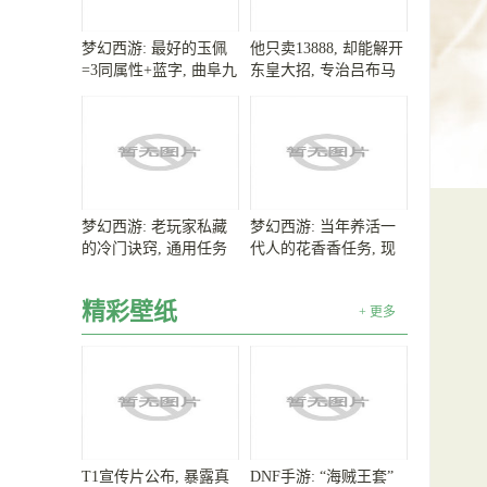
梦幻西游: 最好的玉佩
他只卖13888, 却能解开
=3同属性+蓝字, 曲阜九
东皇大招, 专治吕布马
连冠阿金剃眉毛
可, 很适合女生苦练
梦幻西游: 老玩家私藏
梦幻西游: 当年养活一
的冷门诀窍, 通用任务
代人的花香香任务, 现
竟能白得五宝树苗
在为何只给储备金?
精彩壁纸
+ 更多
T1宣传片公布, 暴露真
DNF手游: “海贼王套”