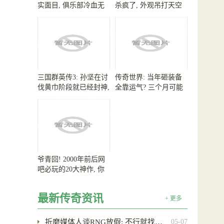
实面目, 俱乐部冷血无
杀疯了, 外观吊打天空
情, 冠军选手遭无视
套, 红发路飞太帅了
三国群英传3: 孙坚在讨
传奇世界: 当年砸装备
伐黄巾阶段就已经封神,
全靠运气? 三个月可能
麾下总共四大护法
开出来别人的专属武器
爷青回! 2000年前后网
吧必玩的20大神作, 你
通宵过哪几款?
最新传奇资讯
+ 更多
折磨媒体人谈RNG放假: 不行就找…
05-07