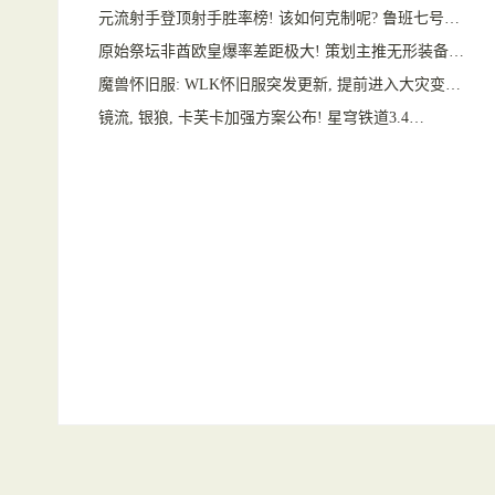
元流射手登顶射手胜率榜! 该如何克制呢? 鲁班七号…
原始祭坛非酋欧皇爆率差距极大! 策划主推无形装备…
魔兽怀旧服: WLK怀旧服突发更新, 提前进入大灾变…
镜流, 银狼, 卡芙卡加强方案公布! 星穹铁道3.4…