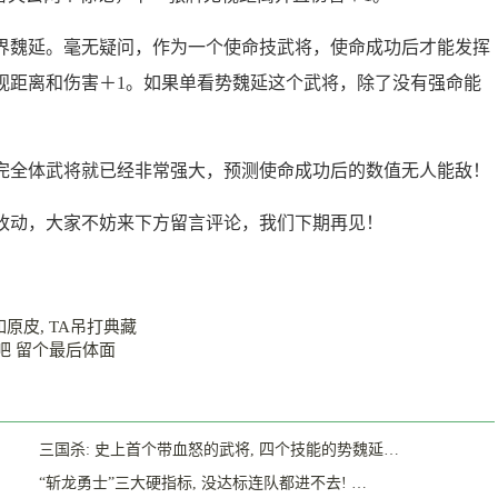
界魏延。毫无疑问，作为一个使命技武将，使命成功后才能发挥
视距离和伤害＋1。如果单看势魏延这个武将，除了没有强命能
完全体武将就已经非常强大，预测使命成功后的数值无人能敌！
改动，大家不妨来下方留言评论，我们下期再见！
如原皮, TA吊打典藏
吧 留个最后体面
三国杀: 史上首个带血怒的武将, 四个技能的势魏延…
“斩龙勇士”三大硬指标, 没达标连队都进不去! …