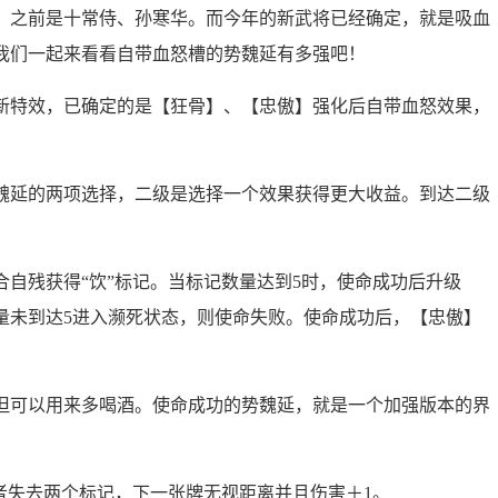
、之前是十常侍、孙寒华。而今年的新武将已经确定，就是吸血
我们一起来看看自带血怒槽的势魏延有多强吧！
新特效，已确定的是【狂骨】、【忠傲】强化后自带血怒效果，
魏延的两项选择，二级是选择一个效果获得更大收益。到达二级
自残获得“饮”标记。当标记数量达到5时，使命成功后升级
量未到达5进入濒死状态，则使命失败。使命成功后，【忠傲】
但可以用来多喝酒。使命成功的势魏延，就是一个加强版本的界
者失去两个标记，下一张牌无视距离并且伤害＋1。