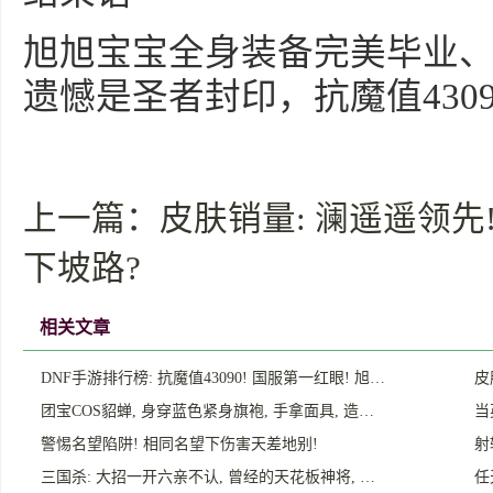
旭旭宝宝全身装备完美毕业
遗憾是圣者封印，抗魔值430
上一篇：
皮肤销量: 澜遥遥领先
下坡路?
相关文章
DNF手游排行榜: 抗魔值43090! 国服第一红眼! 旭…
皮
团宝COS貂蝉, 身穿蓝色紧身旗袍, 手拿面具, 造…
当
警惕名望陷阱! 相同名望下伤害天差地别!
射
三国杀: 大招一开六亲不认, 曾经的天花板神将, …
任