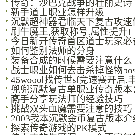
传奇：沙巴克战争的壮丽史诗
新手道士职业怎样升级
沉默超神器君临天下复古攻速
刷牛魔王,获取称号,属性提升!
今日新开传奇首区道士玩家必
如何鉴别法师的分身
装备合成的时候需要注意什么
战士职业如何去击杀掉怪物bos
45woool找传世sf竞速赛开
兜兜沉默复古单职业传奇版本
高手分享玩法师的经验技巧
险
挑战双头血魔需要注意的技巧
2003我本沉默金币复古版本介
探索传奇游戏的PK模式