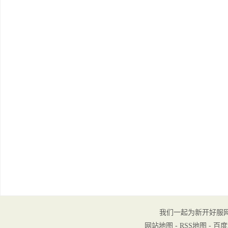
我们一起为新开好服
网站地图
-
RSS地图
-
百度