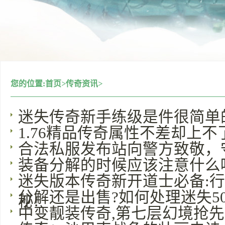
您的位置:
首页
>
传奇资讯
>
迷失传奇新手练级是件很简单
1.76精品传奇属性不差却上
合法私服发布站向警方致敬，
装备分解的时候应该注意什么
迷失版本传奇新开道士必备:
分解还是出售?如何处理迷失5
秘!
中变靓装传奇,第七层幻境抢先