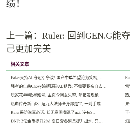
绩！
上一篇：
Ruler: 回到GEN.
己更加完美
相关文章
Faker支持AL夺冠引争议! 国产中单希望沦为笑柄,…
R
强者的仁慈Chovy婉拒碾碎AL钥匙: 不需要我亲自去…
雷
玩家花400收星耀号, 主页令网友失望, 邮箱发现绝…
热
热血传奇新百区: 运九大法师全身都是宝, 一对手戒…
果
Ruler采访说真心话, 却无意间嘲讽了uzi, 没有S…
王
DNF: 3亿金币提升2%! 夏日套各道具提升出炉, 只…
幻