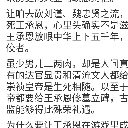
让咱去砍刘谨、魏忠贤之流
死王承恩，心里头确实不是
王承恩放眼中华上下五千年
佼者。
虽少男儿二两肉，却是人间
有的达官显贵和清流文人都
崇祯皇帝是生死相随。以至
帝都要给王承恩修墓立碑，
监能够得此殊荣礼遇。
为什么要让王承恩在游戏里