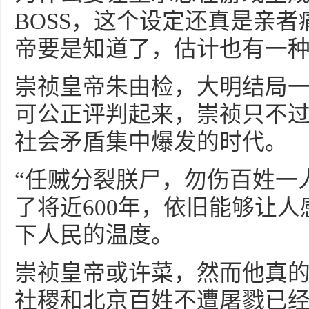
BOSS，这个设定还真是亲
帝要是知道了，估计也有一
崇祯皇帝朱由检，大明结局
可公正评判起来，崇祯只不
社会矛盾集中爆发的时代。
“任贼分裂朕尸，勿伤百姓一
了将近600年，依旧能够让
下人民的温度。
崇祯皇帝或许菜，然而他真
社稷和北京百姓不遭屠戮已