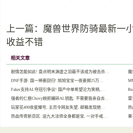
上一篇：
魔兽世界防骑最新一小时
收益不错
相关文章
剧情怎能如此! 盘点明末渊虚之羽最不该成为被击杀…
魔
DNF手游: 国一神豪回归! 旭旭宝宝一夜豪掷25万…
M
Faker支持AL夺冠引争议! 国产中单希望沦为笑柄,…
R
强者的仁慈Chovy婉拒碾碎AL钥匙: 不需要我亲自去…
雷
玩家花400收星耀号, 主页令网友失望, 邮箱发现绝…
热
热血传奇新百区: 运九大法师全身都是宝, 一对手戒…
果