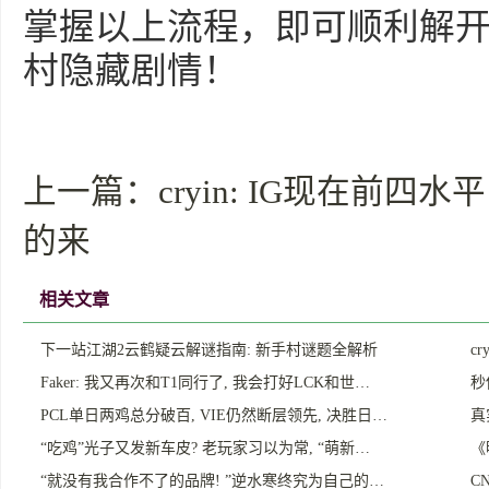
掌握以上流程，即可顺利解
村隐藏剧情！
上一篇：
cryin: IG现在前四
的来
相关文章
下一站江湖2云鹤疑云解谜指南: 新手村谜题全解析
c
Faker: 我又再次和T1同行了, 我会打好LCK和世…
秒
PCL单日两鸡总分破百, VIE仍然断层领先, 决胜日…
真
“吃鸡”光子又发新车皮? 老玩家习以为常, “萌新…
《
“就没有我合作不了的品牌! ”逆水寒终究为自己的…
C