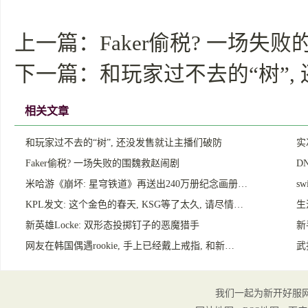
上一篇：
Faker偷税? 一场失
下一篇：
和玩家过不去的“树”,
相关文章
和玩家过不去的“树”, 还没发售就让主播们破防
实
Faker偷税? 一场失败的围魏救赵闹剧
D
米哈游《崩坏: 星穹铁道》再送出240万册纪念画册…
s
KPL发文: 这个金色的春天, KSG等了太久, 请尽情…
生
新英雄Locke: 双形态投掷钉子的恶魔猎手
新
网友在韩国偶遇rookie, 手上已经戴上戒指, 和新…
武
我们一起为新开好服