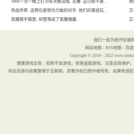
3000一次一晚上打30多次都没成, 主播: 这已经不是…
荣
热血传奇: 这两位是势均力敌的对手, 他们的事迹玩…
王
恶魔猎手薇恩, 却堕落成了恶魔傀儡…
正
我们一起为新开好服
网站地图
-
RSS地图
-
百度
Copyright © 2019 - 2022 www.xinkai
健康游戏忠告：抵制不良游戏，拒绝盗版游戏，注意自我保护，
本站资源均收集整理于互联网，其著作权归原作者所有，如果有侵犯您权利的资