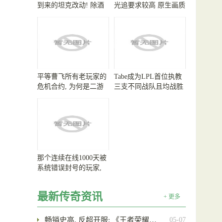
到来的坦克改动! 除酒
光追要求较高 原生画质
仙全体大加强!
畅玩
平等曹飞所有老玩家的
Tabe成为LPL首位执教
危机合约, 为何是二游
三支不同战队且均战胜
高难玩法最高的山?
过GEN和T1的教练
那个连续在线1000天被
系统错误封号的玩家,
他的账号最终解封了
吗?
最新传奇资讯
+ 更多
畅销史高, 反超开服: 《王者荣耀…
05-07