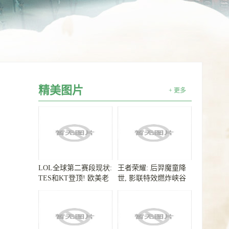
精美图片
+ 更多
LOL全球第二赛段现状:
王者荣耀: 后羿魔童降
TES和KT登顶! 欧美老
世, 影联特效燃炸峡谷
样子