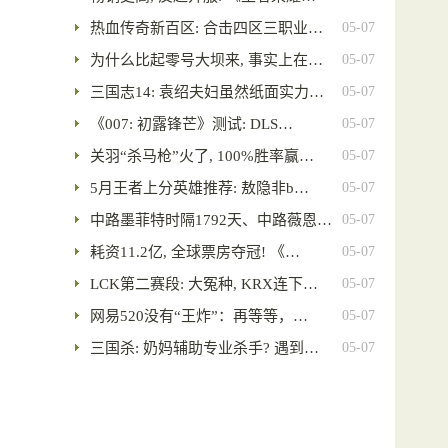
热血传奇新百区: 合击四区三职业…
05-07
为什么比起零号大坝来, 事实上在…
05-07
三国志14: 袁绍夫妇虽然纸面实力…
05-07
《007: 初露锋芒》测试: DLS…
05-07
关羽“杀马枪”火了, 100%胜率赢…
05-07
5月王者上分英雄推荐: 敖隐非b…
05-07
中路墨菲特时隔1792天、中路薇恩…
05-07
耗资11.2亿, 全球票房夺冠! 《…
05-07
LCK第二赛段: 大冤种, KRX连下…
05-07
网易520没有“王炸”：再等等，…
05-07
三国杀: 奶妈辅助专业杀手? 遇到…
05-07