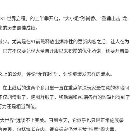
S1·世界启程」的上半季开启，“大小姐”孙尚香、“重锤出击”龙
来的历史最佳成绩。
减少。尤其是在S1前瞻释放出爆炸性的更新内容之后，让人在为
，官方不仅要兑现大量自开服以来积攒的优化承诺，还要开启最
义上的公测，评论“允许起飞”、讨论能爆发怎样的流水。
，在上线后的这两个多月里一直在重点解决玩家最在意的体验问
不仅剧情顺了，跑图舒服了，移动端和PC端各自的短缺也得到了
行力还是相当到位。
者大世界”远谈不上完美。直到今天，它似乎也只是正常施展拳
终表现，包括笔者在内，很多玩家仍然不敢“惊喜”得太早。