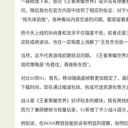
一路梳理下来，感觉《王者荣耀世界》或许没有想要
切。随后我也在官方内容中找到了相应的佐证：对于
“抢先体验版”，各种看似内容空虚的问题，都是留着备
而今天上线的孙尚香和龙牙不仅强度不低，前者还是
这轮成绩波动，也在一定程度上消解了“王世杰也就一
当然，这不代表游戏初期就没问题。《王者荣耀世界
组的策略是“先稳住，再做新东西”。
对比S0到S1，首先，移动端画面帧数更加稳定了，
下载时间，现在通过缩减包体、拆成可选资源包等方
战斗是《王者荣耀世界》好评较多的模块，既有爽快
而为了兼顾硬核与轻量玩家，S1新增了不少战斗提示
例如说，在BOSS释放技能前会有明显的提醒，标明