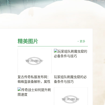
精美图片
+ 更多
复古传奇私服发布网：
玩家组队刷魔虫窟的必
蜘蛛盔装备解析，属性
备条件与技巧
强大又稀有！