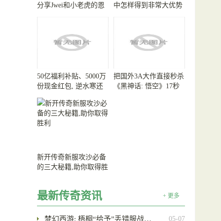
分享Jwei和小老虎的恩
中怎样得到非常大优势
怨情仇
50亿福利补贴、5000万
把国外3A大作直接秒杀
份现金红包, 逆水寒还
《黑神话: 悟空》17秒
真把财神爷给请来了
战斗测帧率高达155000
新开传奇新服攻沙必备
的三大秘籍,助你取得胜
利
最新传奇资讯
+ 更多
梦幻西游: 梧桐“给予”丢错服战…
05-07