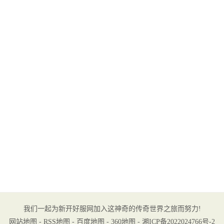
我们一起为新开好服网加入这神奇的传奇世界之旅而努力!
网站地图
-
RSS地图
-
百度地图
-
360地图
-
湘ICP备2022024766号-2