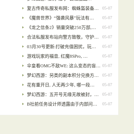
复古传奇私服发布网：蜘蛛盔装备…
05-07
《魔兽世界》“强袭风暴”玩法有…
05-07
《龙之信条2》销量突破250万部,…
05-07
合法私服发布站向警方致敬，守护…
05-07
03月30号更新:打破充值困扰，玩…
05-07
游戏玩家的福音, 红魔8SPro, …
05-07
伞皇看OMG不敌WE: 这么变态的盲…
05-07
梦幻西游：另类的副本积分兑换方…
05-07
花有重开日, 人无再少年, 哪一段…
05-07
梦幻西游：五开号无缘无故被封，…
05-07
B社前任务设计师透露由于内部问…
05-07