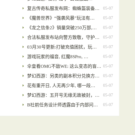
复古传奇私服发布网：蜘蛛盔装备…
05-07
《魔兽世界》“强袭风暴”玩法有…
05-07
《龙之信条2》销量突破250万部,…
05-07
合法私服发布站向警方致敬，守护…
05-07
03月30号更新:打破充值困扰，玩…
05-07
游戏玩家的福音, 红魔8SPro, …
05-07
伞皇看OMG不敌WE: 这么变态的盲…
05-07
梦幻西游：另类的副本积分兑换方…
05-07
花有重开日, 人无再少年, 哪一段…
05-07
梦幻西游：五开号无缘无故被封，…
05-07
B社前任务设计师透露由于内部问…
05-07