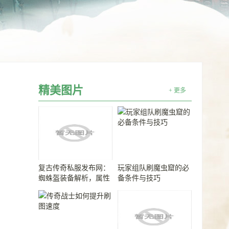
精美图片
+ 更多
复古传奇私服发布网：
玩家组队刷魔虫窟的必
蜘蛛盔装备解析，属性
备条件与技巧
强大又稀有！