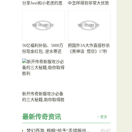
分享Jwei和小老虎的恩
中怎样得到非常大优势
怨情仇
50亿福利补贴、5000万
把国外3A大作直接秒杀
份现金红包, 逆水寒还
《黑神话: 悟空》17秒
真把财神爷给请来了
战斗测帧率高达155000
新开传奇新服攻沙必备
的三大秘籍,助你取得胜
利
最新传奇资讯
+ 更多
梦幻西游: 梧桐“给予”丢错服战…
05-07