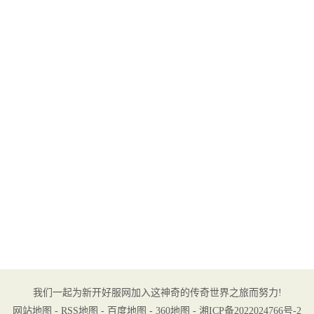
我们一起为新开好服网加入这神奇的传奇世界之旅而努力!
网站地图
-
RSS地图
-
百度地图
-
360地图
-
湘ICP备2022024766号-2