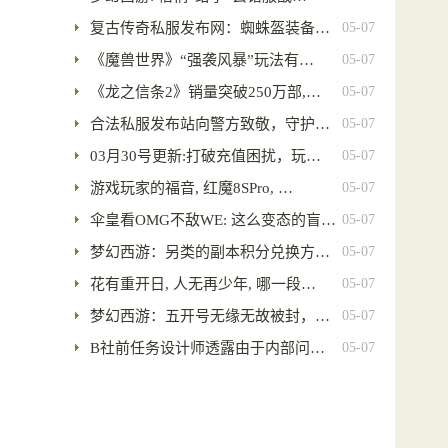
复古传奇私服发布网：蜘蛛盔装备…
05-07
《魔兽世界》“强袭风暴”玩法有…
05-07
《龙之信条2》销量突破250万部,…
05-07
合法私服发布站向警方致敬，守护…
05-07
03月30号更新:打破充值困扰，玩…
05-07
游戏玩家的福音, 红魔8SPro, …
05-07
伞皇看OMG不敌WE: 这么变态的盲…
05-07
梦幻西游：另类的副本积分兑换方…
05-07
花有重开日, 人无再少年, 哪一段…
05-07
梦幻西游：五开号无缘无故被封，…
05-07
B社前任务设计师透露由于内部问…
05-07