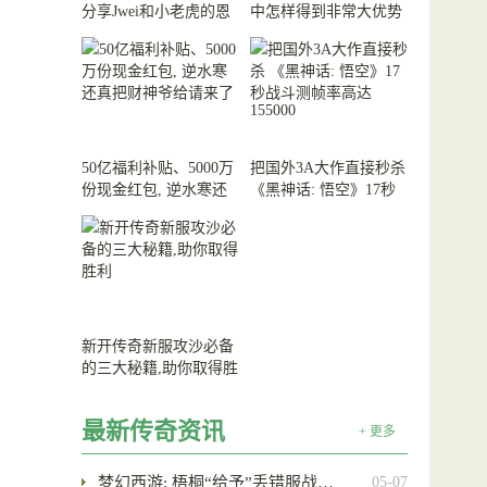
分享Jwei和小老虎的恩
中怎样得到非常大优势
怨情仇
50亿福利补贴、5000万
把国外3A大作直接秒杀
份现金红包, 逆水寒还
《黑神话: 悟空》17秒
真把财神爷给请来了
战斗测帧率高达155000
新开传奇新服攻沙必备
的三大秘籍,助你取得胜
利
最新传奇资讯
+ 更多
梦幻西游: 梧桐“给予”丢错服战…
05-07