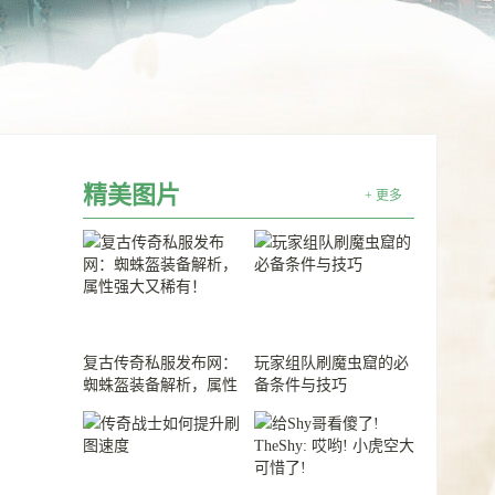
精美图片
+ 更多
复古传奇私服发布网：
玩家组队刷魔虫窟的必
蜘蛛盔装备解析，属性
备条件与技巧
强大又稀有！