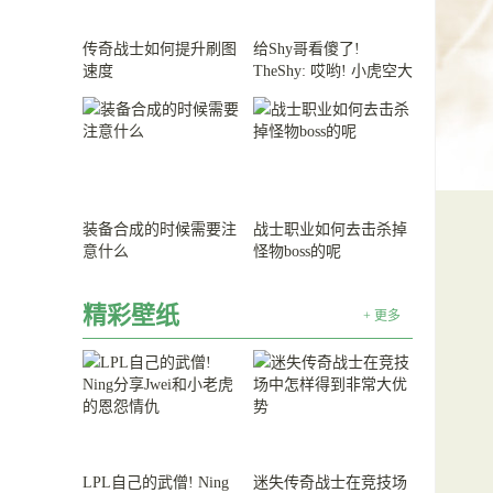
传奇战士如何提升刷图
给Shy哥看傻了!
速度
TheShy: 哎哟! 小虎空大
可惜了!
装备合成的时候需要注
战士职业如何去击杀掉
意什么
怪物boss的呢
精彩壁纸
+ 更多
LPL自己的武僧! Ning
迷失传奇战士在竞技场