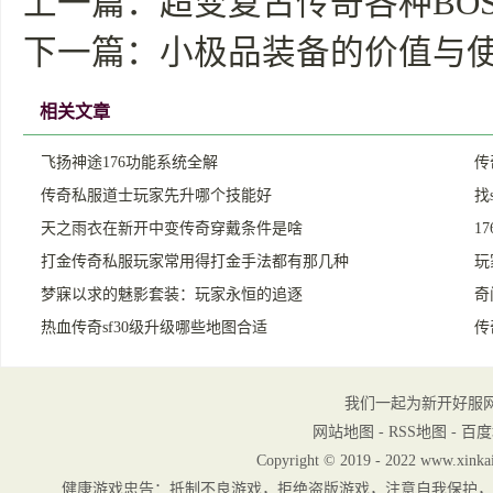
上一篇：
超变复古传奇各种BO
下一篇：
小极品装备的价值与使
相关文章
飞扬神途176功能系统全解
传
传奇私服道士玩家先升哪个技能好
找
天之雨衣在新开中变传奇穿戴条件是啥
1
打金传奇私服玩家常用得打金手法都有那几种
玩
梦寐以求的魅影套装：玩家永恒的追逐
奇
热血传奇sf30级升级哪些地图合适
传
我们一起为新开好服
网站地图
-
RSS地图
-
百度
Copyright © 2019 - 2022 www.xinkai
健康游戏忠告：抵制不良游戏，拒绝盗版游戏，注意自我保护，