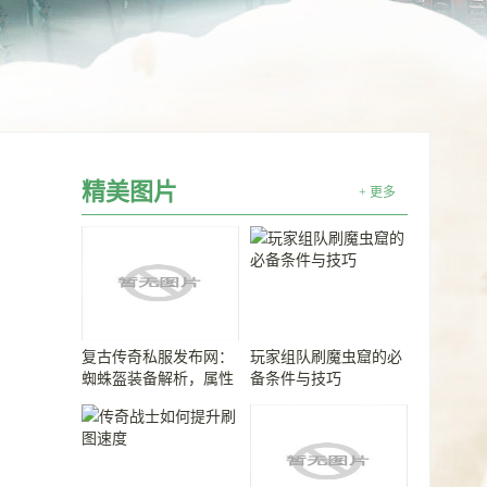
精美图片
+ 更多
复古传奇私服发布网：
玩家组队刷魔虫窟的必
蜘蛛盔装备解析，属性
备条件与技巧
强大又稀有！