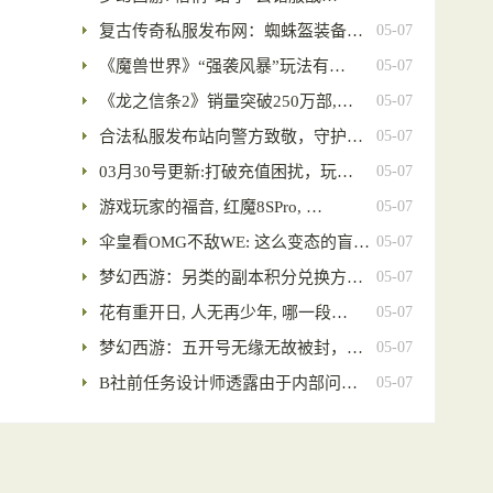
复古传奇私服发布网：蜘蛛盔装备…
05-07
《魔兽世界》“强袭风暴”玩法有…
05-07
《龙之信条2》销量突破250万部,…
05-07
合法私服发布站向警方致敬，守护…
05-07
03月30号更新:打破充值困扰，玩…
05-07
游戏玩家的福音, 红魔8SPro, …
05-07
伞皇看OMG不敌WE: 这么变态的盲…
05-07
梦幻西游：另类的副本积分兑换方…
05-07
花有重开日, 人无再少年, 哪一段…
05-07
梦幻西游：五开号无缘无故被封，…
05-07
B社前任务设计师透露由于内部问…
05-07