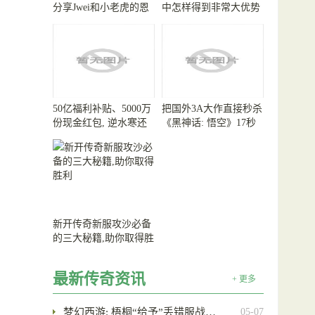
分享Jwei和小老虎的恩
中怎样得到非常大优势
怨情仇
50亿福利补贴、5000万
把国外3A大作直接秒杀
份现金红包, 逆水寒还
《黑神话: 悟空》17秒
真把财神爷给请来了
战斗测帧率高达155000
新开传奇新服攻沙必备
的三大秘籍,助你取得胜
利
最新传奇资讯
+ 更多
梦幻西游: 梧桐“给予”丢错服战…
05-07