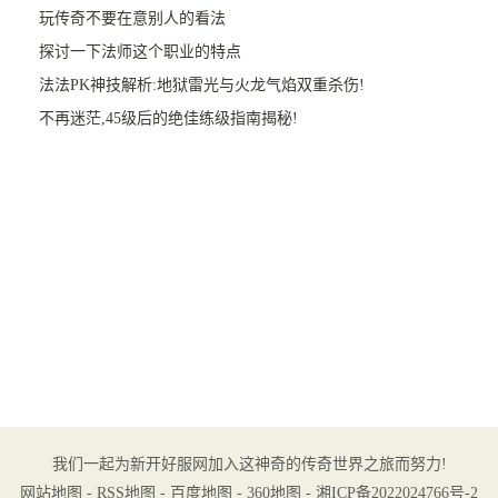
玩传奇不要在意别人的看法
探讨一下法师这个职业的特点
法法PK神技解析:地狱雷光与火龙气焰双重杀伤!
不再迷茫,45级后的绝佳练级指南揭秘!
我们一起为新开好服网加入这神奇的传奇世界之旅而努力!
网站地图
-
RSS地图
-
百度地图
-
360地图
-
湘ICP备2022024766号-2