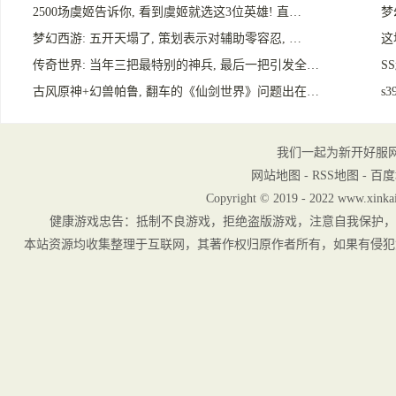
2500场虞姬告诉你, 看到虞姬就选这3位英雄! 直…
梦
梦幻西游: 五开天塌了, 策划表示对辅助零容忍, …
这
传奇世界: 当年三把最特别的神兵, 最后一把引发全…
S
古风原神+幻兽帕鲁, 翻车的《仙剑世界》问题出在…
s
我们一起为新开好服
网站地图
-
RSS地图
-
百度
Copyright © 2019 - 2022 www.xinkai
健康游戏忠告：抵制不良游戏，拒绝盗版游戏，注意自我保护，
本站资源均收集整理于互联网，其著作权归原作者所有，如果有侵犯您权利的资